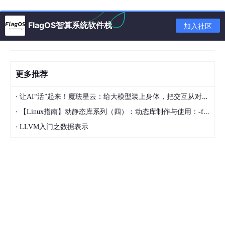
FlagOS智算系统软件栈
加入社区
更多推荐
·
让AI“活”起来！魔珐星云：给大模型装上身体，把交互从对话框拉进现实
·
【Linux指南】动静态库系列（四）：动态库制作与使用：-fPIC、-shared 和 .so 文件
·
LLVM入门之数据表示
RWKV7-7.2B 的模型性能评估
（图片来自公众号“RWKV元始智能”）
RWKV 最新发布的 RWKV7-G0a3 7.2B 和 RWKV7-G0a3 13.3B